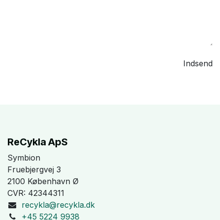
Indsend
ReCykla ApS
Symbion
Fruebjergvej 3
2100 København Ø
CVR: 42344311
recykla@recykla.dk
+45 5224 9938