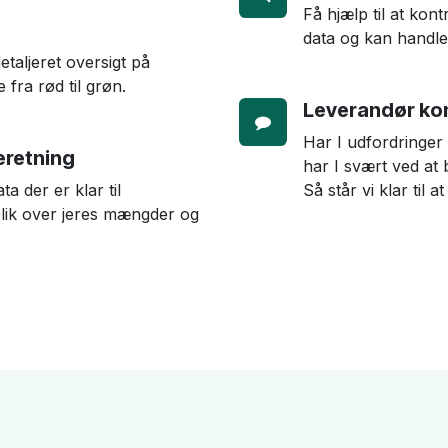
Få hjælp til at kont
data og kan handle 
etaljeret oversigt på
 fra rød til grøn.
Leverandør ko
Har I udfordringer 
eretning
har I svært ved a
a der er klar til
Så står vi klar til a
rblik over jeres mængder og