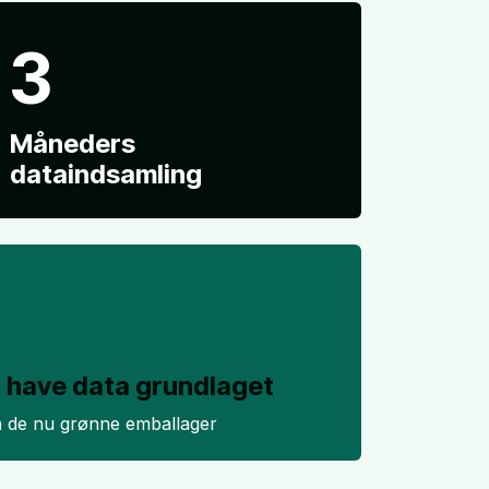
3
Måneders
dataindsamling
 at have data grundlaget
på de nu grønne emballager