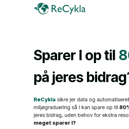
Skip to Content
Om ReCykla
Sparer I op til
8
på jeres bidrag
ReCykla
sikre jer data og automatisere
miljøgraduering så I kan spare op til
80
jeres bidrag, uden behov for ekstra res
meget sparer I?