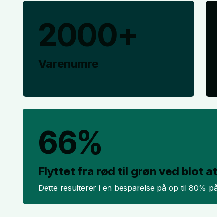
2000+
Varenumre
66%
Flyttet fra rød til grøn ved blot
Dette resulterer i en besparelse på op til 80% 