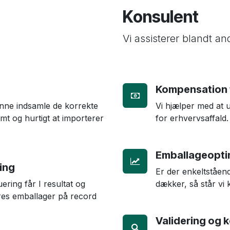
Konsulent
Vi assisterer blandt a
Kompensation f
kunne indsamle de korrekte
Vi hjælper med at
mt og hurtigt at importerer
for erhvervsaffald.
Emballageoptim
ing
Er der enkeltståen
ring får I resultat og
dækker, så står vi k
eres emballager på record
Validering og k