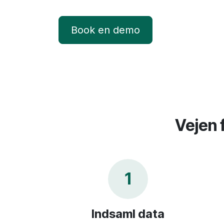
Book en demo
Vejen 
1
Indsaml data