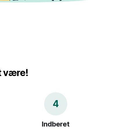
t være!
4
Indberet