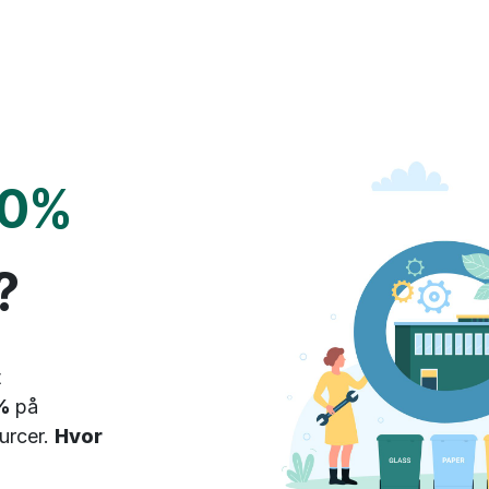
0%
?
t
%
på
ourcer.
Hvor