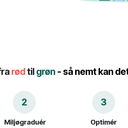
fra
rød
til
grøn
- så nemt kan de
2
3
Miljøgraduér
Optimér