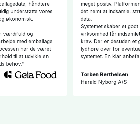
mballagedata, håndtere
meget positiv. Platformen 
idig understøtte vores
det nemt at indsamle, st
 og økonomisk.
data.
Systemet skaber et godt o
n værdifuld og
virksomhed får indsamlet
arbejde med emballage
krav. Der er desuden et
ocessen har de været
lydhøre over for eventuel
rhold til at udvikle en
systemet. En klar anbefal
eds behov."
Torben Berthelsen
Harald Nyborg A/S